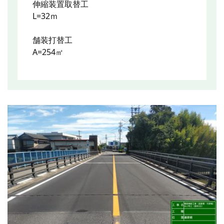
伸縮装置取替工
L=32ｍ
舗装打替工
A=254㎡