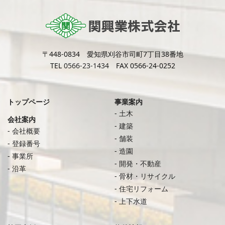
〒448-0834 愛知県刈谷市司町7丁目38番地
TEL
0566-23-1434
FAX 0566-24-0252
トップページ
事業案内
土木
会社案内
建築
会社概要
舗装
登録番号
造園
事業所
開発・不動産
沿革
骨材・リサイクル
住宅リフォーム
上下水道