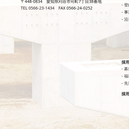
〒448-0834 愛知県刈谷市司町7丁目38番地
登
TEL
0566-23-1434
FAX 0566-24-0252
事
沿
採
募
福
先
採