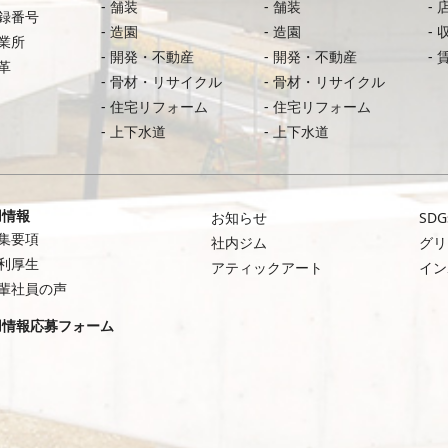
舗装
舗装
録番号
造園
造園
業所
開発・不動産
開発・不動産
革
骨材・リサイクル
骨材・リサイクル
住宅リフォーム
住宅リフォーム
上下水道
上下水道
用情報
お知らせ
SDG
集要項
社内ジム
グリ
利厚生
アティックアート
イン
輩社員の声
用情報応募フォーム