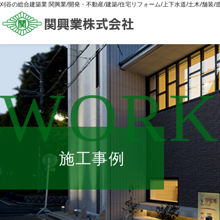
刈谷の総合建築業 関興業/開発・不動産/建築/住宅リフォーム/上下水道/土木/舗装
WORK
施工事例