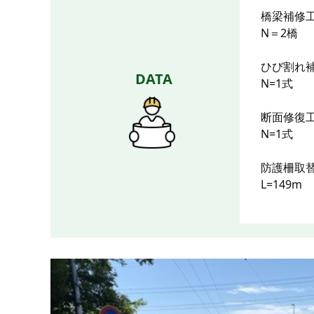
橋梁補修
N＝2橋
ひび割れ
DATA
N=1式
断面修復
N=1式
防護柵取
L=149m