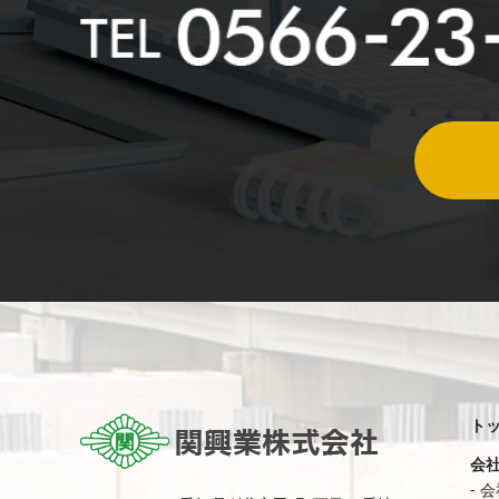
ト
会
会