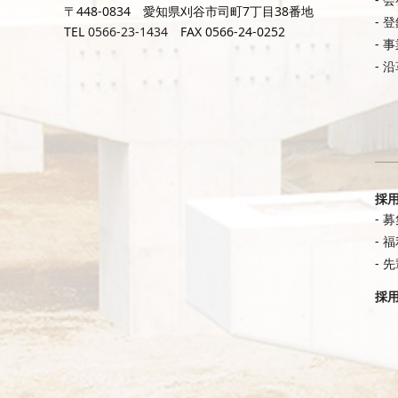
〒448-0834 愛知県刈谷市司町7丁目38番地
登
TEL
0566-23-1434
FAX 0566-24-0252
事
沿
採
募
福
先
採