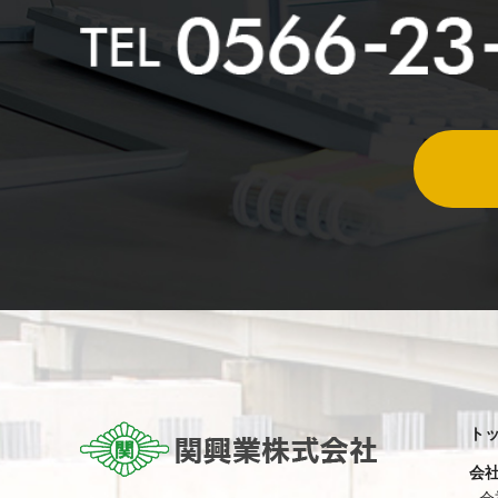
ト
会
会