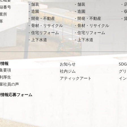
舗装
舗装
録番号
造園
造園
業所
開発・不動産
開発・不動産
革
骨材・リサイクル
骨材・リサイクル
住宅リフォーム
住宅リフォーム
上下水道
上下水道
用情報
お知らせ
SDG
集要項
社内ジム
グリ
利厚生
アティックアート
イン
輩社員の声
用情報応募フォーム