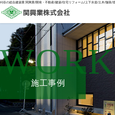
刈谷の総合建築業 関興業/開発・不動産/建築/住宅リフォーム/上下水道/土木/舗装
WORK
施工事例