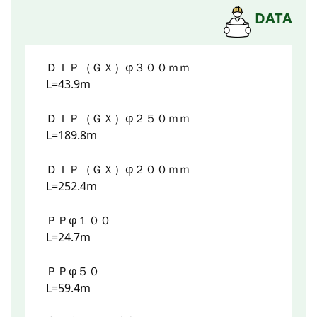
DATA
ＤＩＰ（ＧＸ）φ３００ｍｍ
L=43.9m
ＤＩＰ（ＧＸ）φ２５０ｍｍ
L=189.8m
ＤＩＰ（ＧＸ）φ２００ｍｍ
L=252.4m
ＰＰφ１００
L=24.7m
ＰＰφ５０
L=59.4m