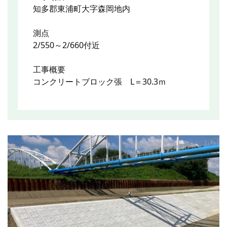
知多郡東浦町大字森岡地内
測点
2/550～2/660付近
工事概要
コンクリートブロック張 L＝30.3ｍ