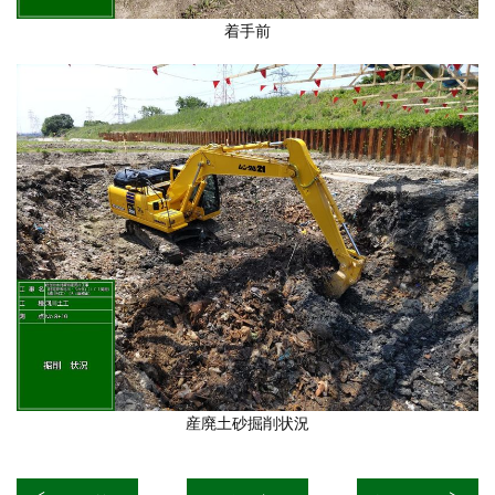
着手前
産廃土砂掘削状況