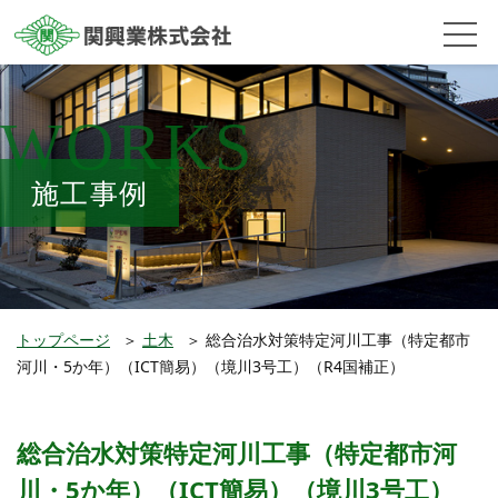
WORKS
施工事例
トップページ
＞
土木
＞
総合治水対策特定河川工事（特定都市
河川・5か年）（ICT簡易）（境川3号工）（R4国補正）
総合治水対策特定河川工事（特定都市河
川・5か年）（ICT簡易）（境川3号工）