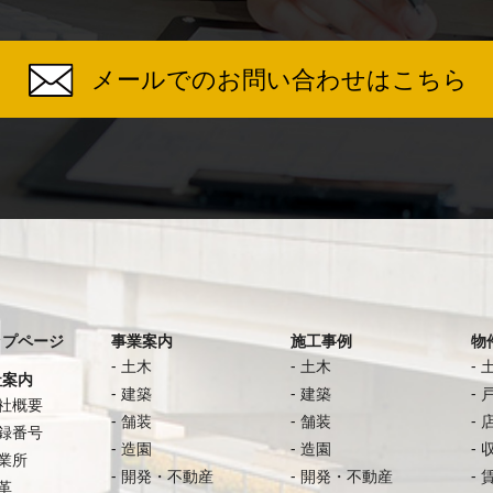
メールでのお問い合わせはこちら
ップページ
事業案内
施工事例
物
土木
土木
社案内
建築
建築
社概要
舗装
舗装
録番号
造園
造園
業所
開発・不動産
開発・不動産
革