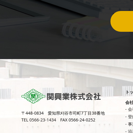
ト
会
会
〒448-0834 愛知県刈谷市司町7丁目38番地
登
TEL
0566-23-1434
FAX 0566-24-0252
事
沿