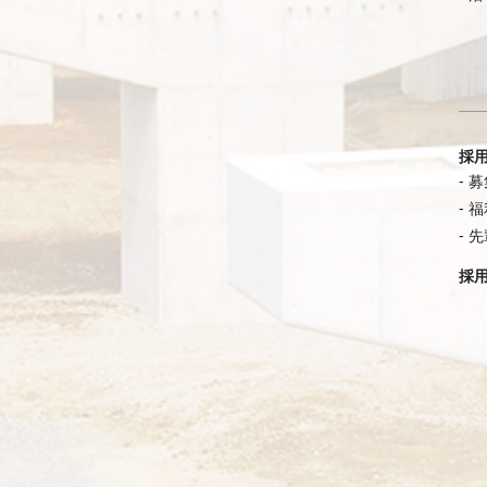
採
募
福
先
採