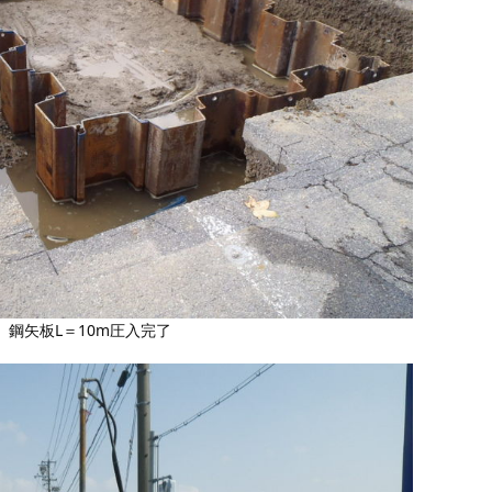
鋼矢板L＝10m圧入完了