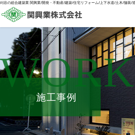
刈谷の総合建築業 関興業/開発・不動産/建築/住宅リフォーム/上下水道/土木/舗装
WORK
施工事例