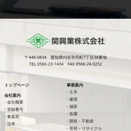
〒448-0834 愛知県刈谷市司町7丁目38番地
TEL
0566-23-1434
FAX 0566-24-0252
トップページ
事業案内
土木
会社案内
建築
会社概要
舗装
登録番号
造園
事業所
開発・不動産
沿革
骨材・リサイクル