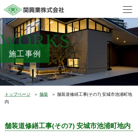
WORKS
施工事例
トップページ
＞
舗装
＞
舗装道修繕工事(その7) 安城市池浦町地
内
舗装道修繕工事(その7) 安城市池浦町地内