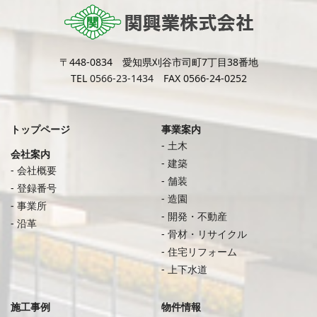
〒448-0834 愛知県刈谷市司町7丁目38番地
TEL
0566-23-1434
FAX 0566-24-0252
トップページ
事業案内
土木
会社案内
建築
会社概要
舗装
登録番号
造園
事業所
開発・不動産
沿革
骨材・リサイクル
住宅リフォーム
上下水道
施工事例
物件情報